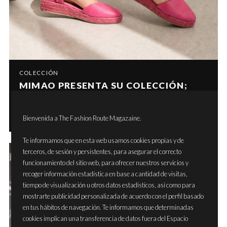
COLECCIÓN
MIMAO PRESENTA SU COLECCIÓN;
TRADICIÓN ARTESANAL, DISEÑO
CONSCIENTE Y CONFORT DIARIO
Bienvenida a The Fashion Route Magazaine.
Te informamos que en esta web usamos cookies propias y de
terceros, de sesión y persistentes, para asegurar el correcto
funcionamiento del sitio web, para ofrecer nuestros servicios y
recoger información estadística en base a cantidad de visitas,
tiempo de visualización u otros datos estadísticos, así como para
mostrarte publicidad personalizada de acuerdo con el perfil basado
en tus hábitos de navegación. Te informamos que determinadas
cookies implican una transferencia de datos fuera del Espacio