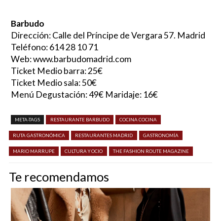
Barbudo
Dirección: Calle del Príncipe de Vergara 57. Madrid
Teléfono: 614 28 10 71
Web: www.barbudomadrid.com
Ticket Medio barra: 25€
Ticket Medio sala: 50€
Menú Degustación: 49€ Maridaje: 16€
META-TAGS
RESTAURANTE BARBUDO
COCINA COCINA
RUTA GASTRONÓMICA
RESTAURANTES MADRID
GASTRONOMÍA
MARIO MARRUPE
CULTURA Y OCIO
THE FASHION ROUTE MAGAZINE
Te recomendamos