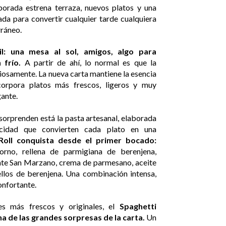
porada estrena terraza, nuevos platos y una
da para convertir cualquier tarde cualquiera
rráneo.
il: una mesa al sol, amigos, algo para
 frío.
A partir de ahí, lo normal es que la
osamente. La nueva carta mantiene la esencia
ncorpora platos más frescos, ligeros y muy
gante.
sorprenden está la pasta artesanal, elaborada
cidad que convierten cada plato en una
Roll conquista desde el primer bocado:
orno, rellena de parmigiana de berenjena,
te San Marzano, crema de parmesano, aceite
llos de berenjena. Una combinación intensa,
nfortante.
s más frescos y originales, el
Spaghetti
a de las grandes sorpresas de la carta.
Un