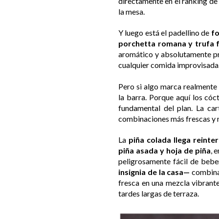
directamente en el ranking d
la mesa.
Y luego está el padellino de
fo
porchetta romana y trufa f
aromático y absolutamente pr
cualquier comida improvisada
Pero si algo marca realmente 
la barra. Porque aquí los cóc
fundamental del plan. La car
combinaciones más frescas y 
La
piña colada llega reint
piña asada y hoja de piña
, 
peligrosamente fácil de beber
insignia de la casa—
combina 
fresca en una mezcla vibrante
tardes largas de terraza.