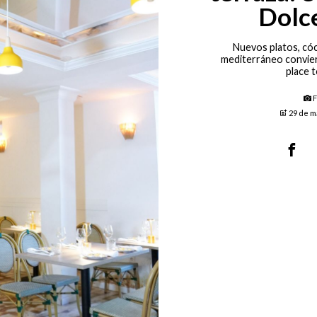
Dolce
Nuevos platos, cóc
mediterráneo convier
place 
F
29 de m