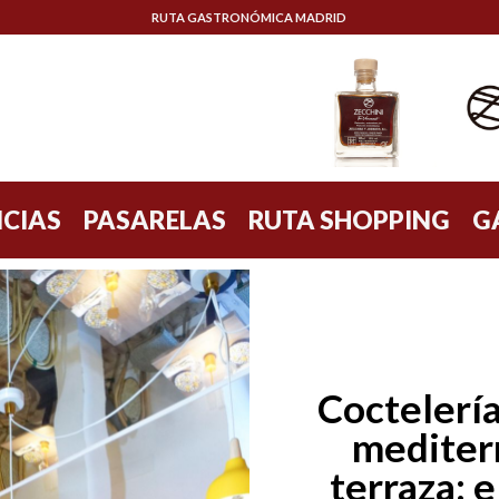
RUTA GASTRONÓMICA MADRID
CIAS
PASARELAS
RUTA SHOPPING
G
Coctelería
mediter
terraza: 