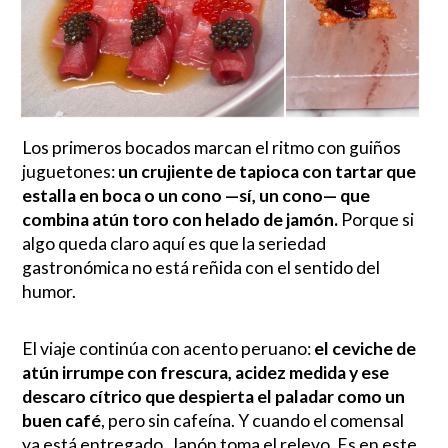
Los primeros bocados marcan el ritmo con guiños
juguetones:
un crujiente de tapioca con tartar que
estalla en boca o un cono —sí, un cono— que
combina atún toro con helado de jamón.
Porque si
algo queda claro aquí es que la seriedad
gastronómica no está reñida con el sentido del
humor.
El viaje continúa con acento peruano:
el ceviche de
atún irrumpe con frescura, acidez medida y ese
descaro cítrico que despierta el paladar como un
buen café
, pero sin cafeína. Y cuando el comensal
ya está entregado, Japón toma el relevo. Es en este