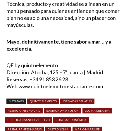
Técnica, producto y creatividad se alinean en un
menú pensado para quienes entienden que comer
bien no es solo una necesidad, sino un placer con
mayúsculas.
Mayo, definitivamente, tiene sabor a mar… y a
excelencia.
QE by quintoelemento
Dirección: Atocha, 125 – 7ª planta | Madrid
Reservas: +34 91 853 26 28
Web www.quintoelemntorestaurante.com
META-TAGS
QUINTO ELEMENTO
JORNADAS DEL ATÚN
RESTAURANTE MADRID
GASTRONOMÍA FUSIÓN
COCINA CREATIVA
CHEF JUAN SANCHEZ DE LEZO
RUTA GASTRONÓMICA
RESTAURANTES MADRID
GASTRONOMÍA
MARIO MARRUPE