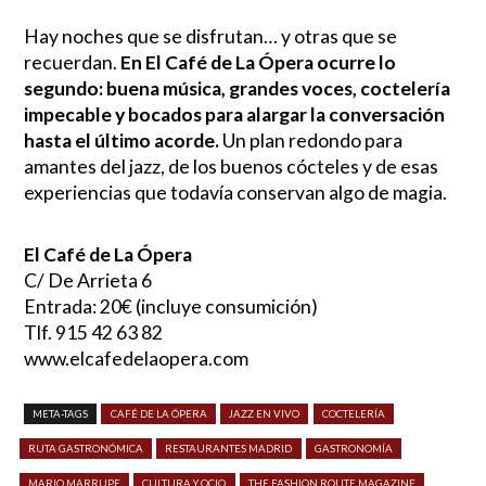
Hay noches que se disfrutan… y otras que se
recuerdan.
En El Café de La Ópera ocurre lo
segundo: buena música, grandes voces, coctelería
impecable y bocados para alargar la conversación
hasta el último acorde.
Un plan redondo para
amantes del jazz, de los buenos cócteles y de esas
experiencias que todavía conservan algo de magia.
El Café de La Ópera
C/ De Arrieta 6
Entrada: 20€ (incluye consumición)
Tlf. 915 42 63 82
www.elcafedelaopera.com
META-TAGS
CAFÉ DE LA ÓPERA
JAZZ EN VIVO
COCTELERÍA
RUTA GASTRONÓMICA
RESTAURANTES MADRID
GASTRONOMÍA
MARIO MARRUPE
CULTURA Y OCIO
THE FASHION ROUTE MAGAZINE