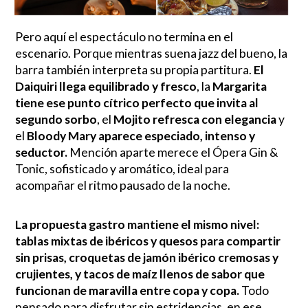
Pero aquí el espectáculo no termina en el
escenario. Porque mientras suena jazz del bueno, la
barra también interpreta su propia partitura.
El
Daiquiri llega equilibrado y fresco
, la
Margarita
tiene ese punto cítrico perfecto que invita al
segundo sorbo
, el
Mojito refresca con elegancia
y
el
Bloody Mary aparece especiado, intenso y
seductor.
Mención aparte merece el Ópera Gin &
Tonic, sofisticado y aromático, ideal para
acompañar el ritmo pausado de la noche.
La propuesta gastro mantiene el mismo nivel:
tablas mixtas de ibéricos y quesos para compartir
sin prisas, croquetas de jamón ibérico cremosas y
crujientes, y tacos de maíz llenos de sabor que
funcionan de maravilla entre copa y copa.
Todo
pensado para disfrutar sin estridencias, en ese